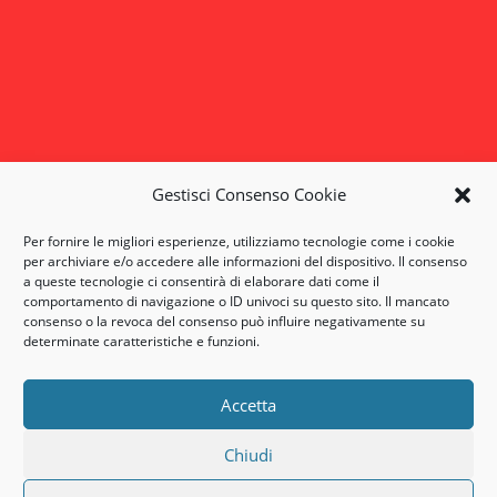
Serramenti
Alluminio
Alluminio-Legno
PVC
Gestisci Consenso Cookie
Orari
Per fornire le migliori esperienze, utilizziamo tecnologie come i cookie
Lun-Ven: 9:00-17:30
per archiviare e/o accedere alle informazioni del dispositivo. Il consenso
a queste tecnologie ci consentirà di elaborare dati come il
Per altri orari su appuntamento
comportamento di navigazione o ID univoci su questo sito. Il mancato
Sabato: su appuntamento
consenso o la revoca del consenso può influire negativamente su
determinate caratteristiche e funzioni.
Accetta
Privacy Policy
Chiudi
Cookies Policy