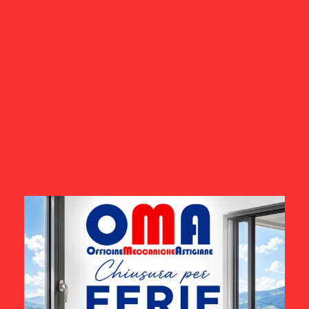
PORTONI
Bocche di carico e scarico
La Oma realizza Bocche e ingressi per carico e scarico
merci per piattaforme, grandi magazzini, officine e per tutte
le attività che hanno necessità di ingressi merci attraverso
la distribuzione di automezzi.
COMMENTI DISABILITATI
GIUGNO 11, 2019
Cerca