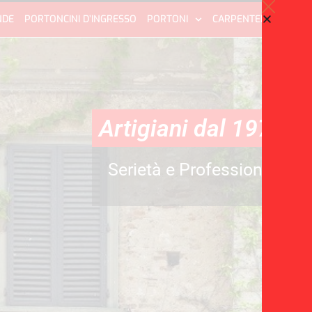
NDE
PORTONCINI D’INGRESSO
PORTONI
CARPENTERIA IN FER
Artigiani dal 1970
Serietà e Professionalità al