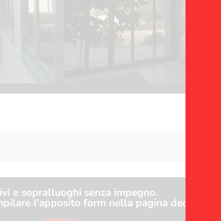
ivi e sopralluoghi senza impegno.
pilare l'apposito form nella pagina dedicata ai 