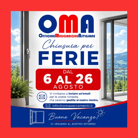
diritto di revocare questo consenso e di eliminare i tuoi
dati personali.
Diritto di trasferire i tuoi dati: hai il diritto di richiedere
tutti i tuoi dati dal controllore e trasferirli tutti quanti ad
un altro controllore.
Diritto di opposizione: hai il diritto ad opporti al
trattamento dei tuoi dati. Noi rispetteremo questa scelta,
a meno che non ci siano delle motivazioni valide per
trattarli.
Per esercitare questi diritti, non esitate a contattarci. Si
prega di fare riferimento ai dettagli di contatto in fondo a
questa Cookie Policy. Se hai un reclamo su come gestiamo i
tuoi dati, vorremmo sentirti, ma hai anche il diritto di
presentare un reclamo all'autorità di vigilanza (l'Autorità
per la Protezione dei Dati).
10. Dettagli di contatto