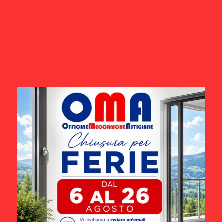
© copyright 2019 - 2026
P.I. 00071290050
Contatti
Tel. +39 0141 218874
Fax. +39 0141 218874