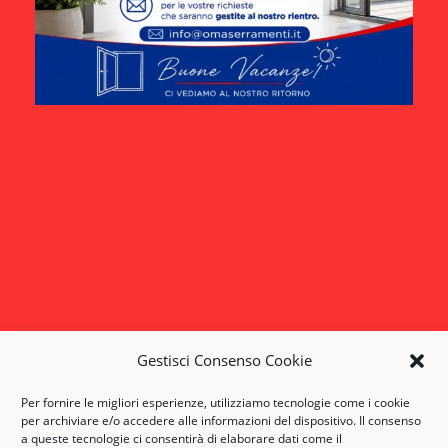
info@omaserramenti.it
Dove Siamo
124, Corso Ivrea
14100 Asti (AT)
Piemonte-Italia
Serramenti
Alluminio
Alluminio-Legno
PVC
Gestisci Consenso Cookie
Orari
Per fornire le migliori esperienze, utilizziamo tecnologie come i cookie
Lun-Ven: 9:00-17:30
per archiviare e/o accedere alle informazioni del dispositivo. Il consenso
a queste tecnologie ci consentirà di elaborare dati come il
Per altri orari su appuntamento